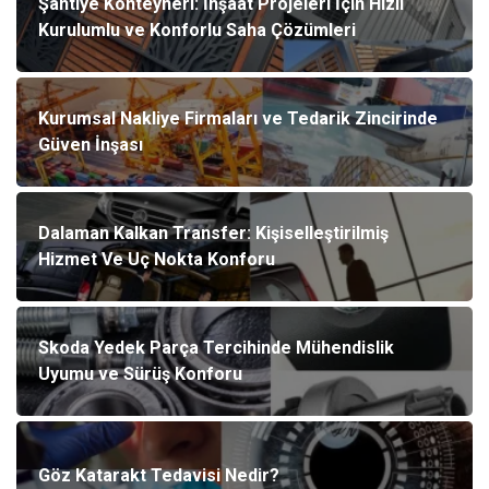
Şantiye Konteyneri: İnşaat Projeleri İçin Hızlı
Kurulumlu ve Konforlu Saha Çözümleri
Kurumsal Nakliye Firmaları ve Tedarik Zincirinde
Güven İnşası
Dalaman Kalkan Transfer: Kişiselleştirilmiş
Hizmet Ve Uç Nokta Konforu
Skoda Yedek Parça Tercihinde Mühendislik
Uyumu ve Sürüş Konforu
Göz Katarakt Tedavisi Nedir?