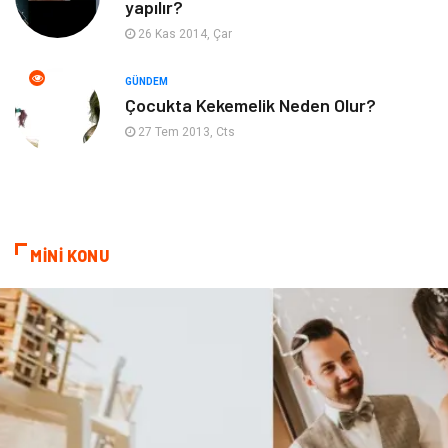
yapılır?
Psikolojik Hastalıklar
Tatil
26 Kas 2014, Çar
Kanser
Pratik Sağlık Bilgileri
GÜNDEM
Çocukta Kekemelik Neden Olur?
Diyet
Nöroloji
27 Tem 2013, Cts
Turizm
Genel Kültür
Hamilelik
Tekstil
MİNİ KONU
Göz Hastalıkları
Kısırlık
Bakım
Aksesuar
Sağlık Haberleri
Blogroll
Spor Malzemeleri
Hediyelik Eşya