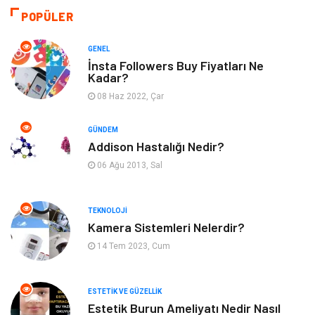
Otomotiv
Tanıtıcı Reklam
POPÜLER
Giyim
Dekorasyon
GENEL
İnsta Followers Buy Fiyatları Ne
Kadar?
Cilt ve Deri Hastalıkları
Bilgisayar & Yazılım
08 Haz 2022, Çar
Emlak
Ağız ve Diş Sağlığı
GÜNDEM
Addison Hastalığı Nedir?
Organizasyon
Hastalıklar
06 Ağu 2013, Sal
Anne ve Bebek Sağlığı
Alışveriş
TEKNOLOJI
Kadın Hastalıkları
Alternatif Tıp
Kamera Sistemleri Nelerdir?
14 Tem 2023, Cum
Güzellik
Mobilya
ESTETIK VE GÜZELLIK
Beslenme
Çocuk Gelişimi
Estetik Burun Ameliyatı Nedir Nasıl