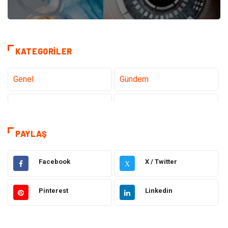
KATEGORILER
Genel
Gündem
Teknoloji
Sağlık
Teknoloji & İnternet
Hukuk
PAYLAŞ
Elektrik & Elektronik
Eğitim
Facebook
X / Twitter
X
Gıda
Estetik ve Güzellik
Pinterest
Linkedin
Makine
Şifalı Bitkiler