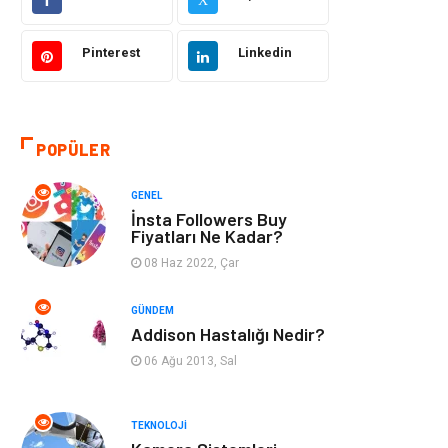
Makine
Şifalı Bitkiler
Pinterest
Linkedin
Otomotiv
Tanıtıcı Reklam
Giyim
Dekorasyon
POPÜLER
Cilt ve Deri
Bilgisayar &
GENEL
Hastalıkları
Yazılım
İnsta Followers Buy
Fiyatları Ne Kadar?
Emlak
Ağız ve Diş
08 Haz 2022, Çar
Sağlığı
GÜNDEM
Organizasyon
Hastalıklar
Addison Hastalığı Nedir?
06 Ağu 2013, Sal
Anne ve Bebek
Alışveriş
Sağlığı
TEKNOLOJI