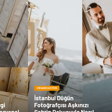
Göz Hastalıkları
Kısırlık
Bakım
Aksesuar
Sağlık Haberleri
Blogroll
Spor Malzemeleri
Hediyelik Eşya
Kültür
Acil ve İlkyardım
ORGANIZASYON
İstanbul Düğün
rgi
Fotoğrafçısı Aşkınızı
asyonel
Şehrin Dokusuyla Nasıl