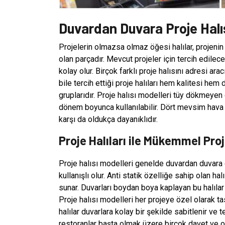
Duvardan Duvara Proje Halıs
Projelerin olmazsa olmaz öğesi halılar, projen
olan parçadır. Mevcut projeler için tercih edilec
kolay olur. Birçok farklı proje halısını adresi ar
bile tercih ettiği proje halıları hem kalitesi hem 
gruplarıdır. Proje halısı modelleri tüy dökmeyen
dönem boyunca kullanılabilir. Dört mevsim hava k
karşı da oldukça dayanıklıdır.
Proje Halıları ile Mükemmel Proj
Proje halısı modelleri genelde duvardan duvara ö
kullanışlı olur. Anti statik özelliğe sahip olan 
sunar. Duvarları boydan boya kaplayan bu halılar
Proje halısı modelleri her projeye özel olarak ta
halılar duvarlara kolay bir şekilde sabitlenir ve te
restoranlar başta olmak üzere birçok davet ve or