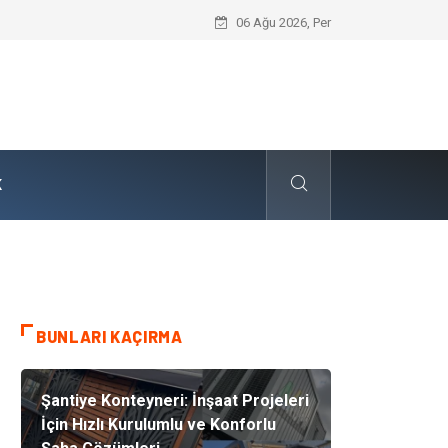
Skoda Yedek Parça Tercihinde Mühendi
06 Ağu 2026, Per
K
BUNLARI KAÇIRMA
Şantiye Konteyneri: İnşaat Projeleri
İçin Hızlı Kurulumlu ve Konforlu