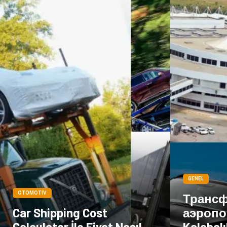
GENEL
OTOMOTIV
Трансф
Car Shipping Cost
аэропо
Calculator İle Fiyat Nasıl
Kalabalı