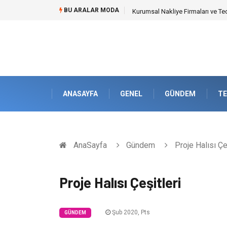
BU ARALAR MODA
Dalaman Kalkan Transfer: Kişise
ANASAYFA
GENEL
GÜNDEM
TE
AnaSayfa
Gündem
Proje Halısı Çeş
Proje Halısı Çeşitleri
Şub 2020, Pts
GÜNDEM