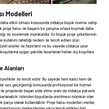
ı Modelleri
in daha etkili olması konusunda oldukça büyük öneme sahip
ek proje halısı ile başarılı bir çalışma ortaya koymak daha
acılığı ile incelemek mümkündür. En büyük proje şirketlerinin
de kullanım rahatlığı nedeni ile tercih edilen ürün
 özel ürünler ile hazırlanır ve bu sayede oldukça uzun
oşullarına uygun şekilde tasarlanan halılar dış koşullara
e Alanları
zellikler ile tercih edilir. Bu sayede hem kalıcı hem de
halılar ses geçirgenliği konusunda profesyonel bir hizmet
 ile projelerde başarı elde etme oranı da oldukça yükselir.
sarlanabilir. İstenilen boyutlarda üretilmesi mümkün olan
k parça olarak kullanılabilir. Proje halısı modelleri oteller,
ganizasyon merkezlerinin sıkça tercih ettikleri halı