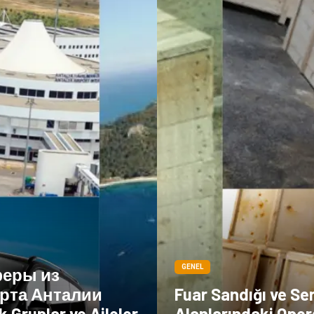
GENEL
еры из
рта Анталии
Fuar Sandığı ve Se
k Gruplar ve Aileler
Alanlarındaki Oper