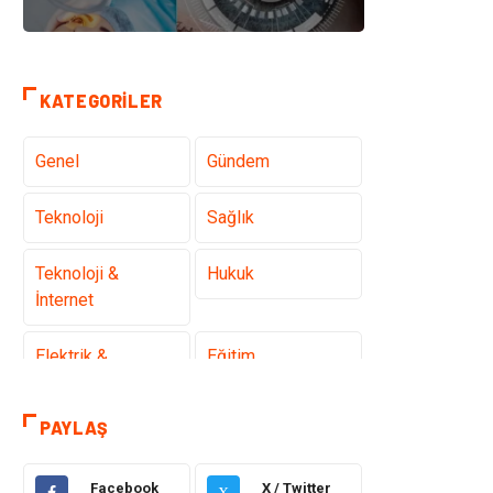
KATEGORILER
Genel
Gündem
Teknoloji
Sağlık
Teknoloji &
Hukuk
İnternet
Elektrik &
Eğitim
Elektronik
PAYLAŞ
Gıda
Estetik ve
Güzellik
Facebook
X / Twitter
X