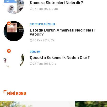
Kadın Hastalıkları
Alternatif Tıp
Kamera Sistemleri Nelerdir?
14 Tem 2023, Cum
Güzellik
Mobilya
ESTETIK VE GÜZELLIK
Beslenme
Çocuk Gelişimi
Estetik Burun Ameliyatı Nedir Nasıl
yapılır?
Psikolojik Hastalıklar
Tatil
26 Kas 2014, Çar
Kanser
Pratik Sağlık Bilgileri
GÜNDEM
Çocukta Kekemelik Neden Olur?
Diyet
Nöroloji
27 Tem 2013, Cts
Turizm
Genel Kültür
Hamilelik
Tekstil
MİNİ KONU
Göz Hastalıkları
Kısırlık