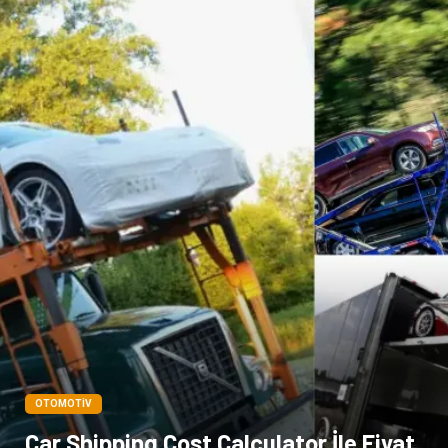
Bakım
Aksesuar
Sağlık Haberleri
Blogroll
Spor Malzemeleri
Hediyelik Eşya
Kültür
Acil ve İlkyardım
OTOMOTIV
Car Shipping Cost Calculator İle Fiyat