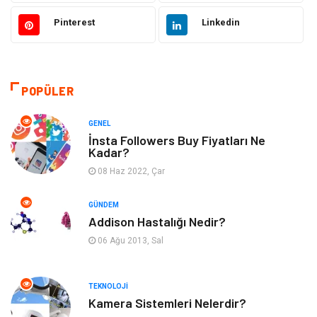
Gıda
Estetik ve Güzellik
Pinterest
Linkedin
Makine
Şifalı Bitkiler
Otomotiv
Tanıtıcı Reklam
POPÜLER
Giyim
Dekorasyon
GENEL
İnsta Followers Buy Fiyatları Ne
Kadar?
Cilt ve Deri Hastalıkları
Bilgisayar & Yazılım
08 Haz 2022, Çar
Emlak
Ağız ve Diş Sağlığı
GÜNDEM
Addison Hastalığı Nedir?
Organizasyon
Hastalıklar
06 Ağu 2013, Sal
Anne ve Bebek Sağlığı
Alışveriş
TEKNOLOJI
Kadın Hastalıkları
Alternatif Tıp
Kamera Sistemleri Nelerdir?