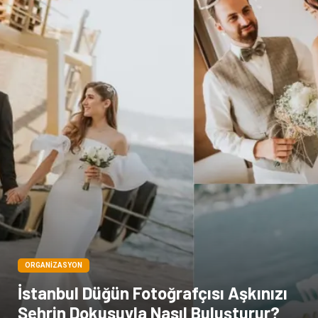
Sağlık Haberleri
Blogroll
Spor Malzemeleri
Hediyelik Eşya
Kültür
Acil ve İlkyardım
ORGANIZASYON
İstanbul Düğün Fotoğrafçısı Aşkınızı
Şehrin Dokusuyla Nasıl Buluşturur?