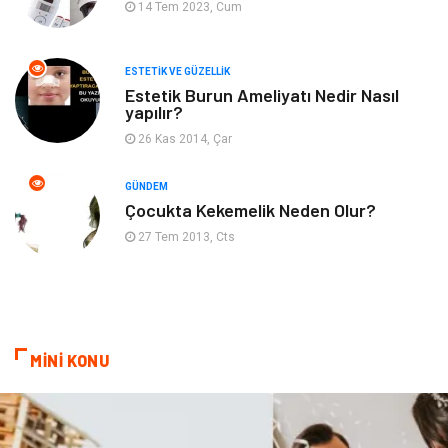
14 Tem 2023, Cum
Güzellik
Mobilya
ESTETIK VE GÜZELLIK
Beslenme
Çocuk Gelişimi
Estetik Burun Ameliyatı Nedir Nasıl
yapılır?
Psikolojik Hastalıklar
Tatil
26 Kas 2014, Çar
Kanser
Pratik Sağlık Bilgileri
GÜNDEM
Çocukta Kekemelik Neden Olur?
Diyet
Nöroloji
27 Tem 2013, Cts
Turizm
Genel Kültür
Hamilelik
Tekstil
MİNİ KONU
Göz Hastalıkları
Kısırlık
Bakım
Aksesuar