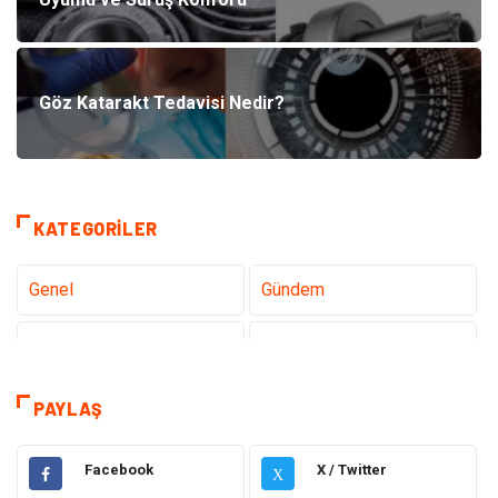
Göz Katarakt Tedavisi Nedir?
KATEGORILER
Genel
Gündem
Teknoloji
Sağlık
Teknoloji & İnternet
Hukuk
PAYLAŞ
Elektrik & Elektronik
Eğitim
Facebook
X / Twitter
X