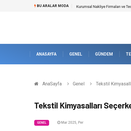
BU ARALAR MODA
Kurumsal Nakliye Firmaları ve Te
ANASAYFA
GENEL
GÜNDEM
TE
AnaSayfa
Genel
Tekstil Kimyasall
Tekstil Kimyasalları Seçerk
Mar 2025, Per
GENEL