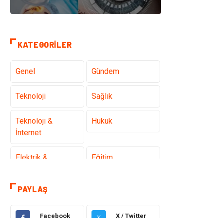
KATEGORILER
Genel
Gündem
Teknoloji
Sağlık
Teknoloji &
Hukuk
İnternet
Elektrik &
Eğitim
Elektronik
PAYLAŞ
Gıda
Estetik ve
Güzellik
Facebook
X / Twitter
X