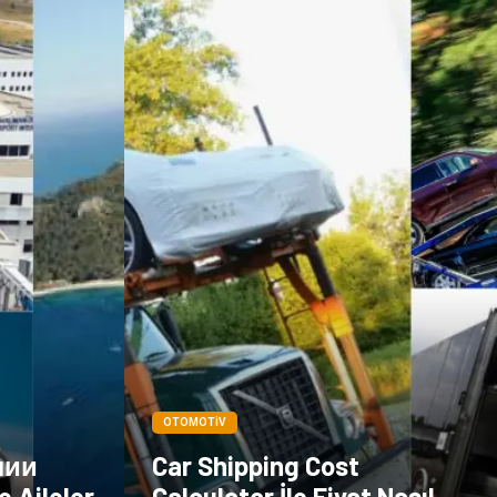
Göz Hastalıkları
Kısırlık
Bakım
Aksesuar
Sağlık Haberleri
Blogroll
Spor Malzemeleri
Hediyelik Eşya
Kültür
Acil ve İlkyardım
OTOMOTIV
лии
Car Shipping Cost
e Aileler
Calculator İle Fiyat Nasıl