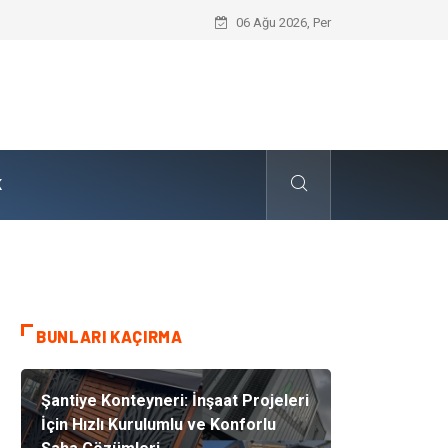
Dalaman Kalkan Transfer: Kişiselleştir
06 Ağu 2026, Per
K
BUNLARI KAÇIRMA
Şantiye Konteyneri: İnşaat Projeleri
İçin Hızlı Kurulumlu ve Konforlu