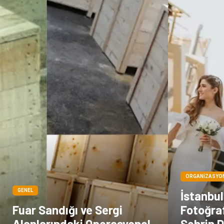
ORGANIZASYO
GENEL
İstanbu
Fuar Sandığı ve Sergi
Fotoğraf
Alanlarındaki Operasyonel
Şehrin D