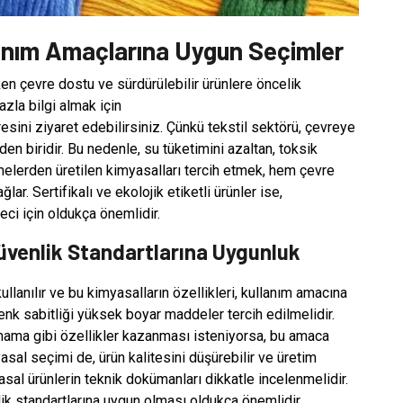
llanım Amaçlarına Uygun Seçimler
ken çevre dostu ve sürdürülebilir ürünlere öncelik
azla bilgi almak için
esini ziyaret edebilirsiniz. Çünkü tekstil sektörü, çevreye
en biridir. Bu nedenle, su tüketimini azaltan, toksik
lerden üretilen kimyasalları tercih etmek, hem çevre
ar. Sertifikalı ve ekolojik etiketli ürünler ise,
eci için oldukça önemlidir.
Güvenlik Standartlarına Uygunluk
 kullanılır ve bu kimyasalların özellikleri, kullanım amacına
renk sabitliği yüksek boyar maddeler tercih edilmelidir.
mama gibi özellikler kazanması isteniyorsa, bu amaca
asal seçimi de, ürün kalitesini düşürebilir ve üretim
asal ürünlerin teknik dokümanları dikkatle incelenmelidir.
ik standartlarına uygun olması oldukça önemlidir.