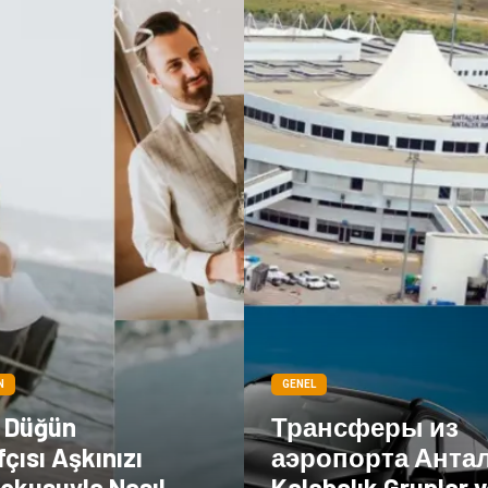
N
GENEL
l Düğün
Трансферы из
çısı Aşkınızı
аэропорта Анта
okusuyla Nasıl
Kalabalık Gruplar v