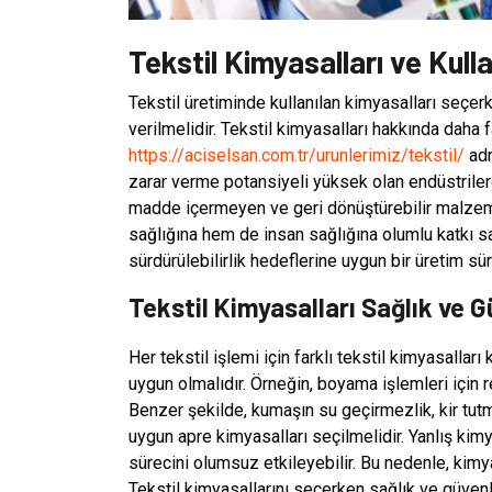
Tekstil Kimyasalları ve Ku
Tekstil üretiminde kullanılan kimyasalları seçer
verilmelidir. Tekstil kimyasalları hakkında daha f
https://aciselsan.com.tr/urunlerimiz/tekstil/
adr
zarar verme potansiyeli yüksek olan endüstrilerd
madde içermeyen ve geri dönüştürebilir malzeme
sağlığına hem de insan sağlığına olumlu katkı sağl
sürdürülebilirlik hedeflerine uygun bir üretim sür
Tekstil Kimyasalları Sağlık ve 
Her tekstil işlemi için farklı tekstil kimyasalları
uygun olmalıdır. Örneğin, boyama işlemleri için 
Benzer şekilde, kumaşın su geçirmezlik, kir tut
uygun apre kimyasalları seçilmelidir. Yanlış kimy
sürecini olumsuz etkileyebilir. Bu nedenle, kimy
Tekstil kimyasallarını seçerken sağlık ve güvenl