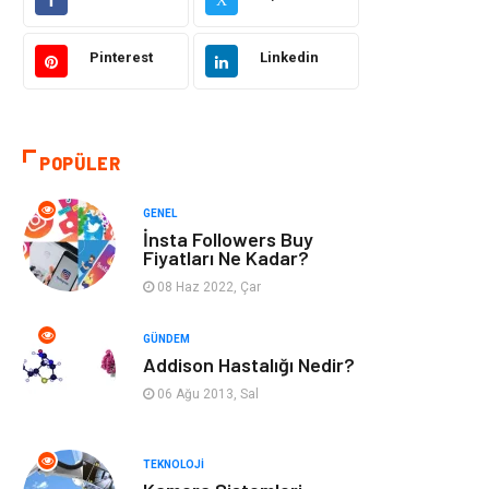
Makine
Şifalı Bitkiler
Pinterest
Linkedin
Otomotiv
Tanıtıcı Reklam
Giyim
Dekorasyon
POPÜLER
Cilt ve Deri
Bilgisayar &
GENEL
Hastalıkları
Yazılım
İnsta Followers Buy
Fiyatları Ne Kadar?
Emlak
Ağız ve Diş
08 Haz 2022, Çar
Sağlığı
GÜNDEM
Organizasyon
Hastalıklar
Addison Hastalığı Nedir?
06 Ağu 2013, Sal
Anne ve Bebek
Alışveriş
Sağlığı
TEKNOLOJI