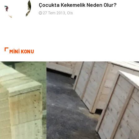
Çocukta Kekemelik Neden Olur?
Diyet
Nöroloji
27 Tem 2013, Cts
Turizm
Genel Kültür
Hamilelik
Tekstil
MİNİ KONU
Göz Hastalıkları
Kısırlık
Bakım
Aksesuar
Sağlık Haberleri
Blogroll
Spor Malzemeleri
Hediyelik Eşya
Kültür
Acil ve İlkyardım