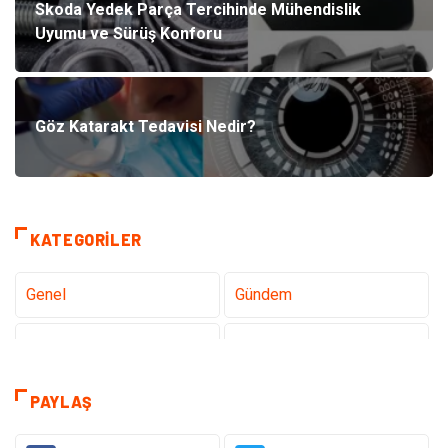
Skoda Yedek Parça Tercihinde Mühendislik
Uyumu ve Sürüş Konforu
Göz Katarakt Tedavisi Nedir?
KATEGORILER
Genel
Gündem
Teknoloji
Sağlık
Teknoloji & İnternet
Hukuk
PAYLAŞ
Elektrik & Elektronik
Eğitim