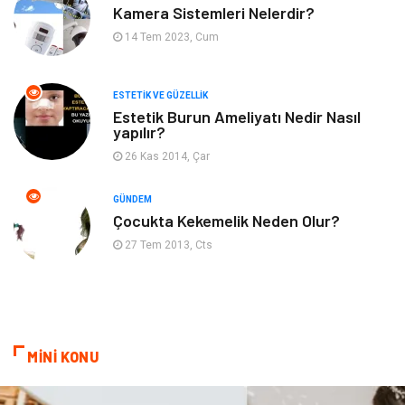
Kadın Hastalıkları
Alternatif Tıp
Kamera Sistemleri Nelerdir?
14 Tem 2023, Cum
Güzellik
Mobilya
ESTETIK VE GÜZELLIK
Beslenme
Çocuk Gelişimi
Estetik Burun Ameliyatı Nedir Nasıl
yapılır?
Psikolojik Hastalıklar
Tatil
26 Kas 2014, Çar
Kanser
Pratik Sağlık Bilgileri
GÜNDEM
Çocukta Kekemelik Neden Olur?
Diyet
Nöroloji
27 Tem 2013, Cts
Turizm
Genel Kültür
Hamilelik
Tekstil
MİNİ KONU
Göz Hastalıkları
Kısırlık