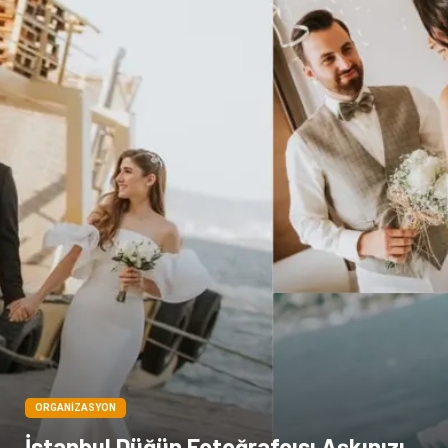
Bakım
Aksesuar
Sağlık Haberleri
Blogroll
Spor Malzemeleri
Hediyelik Eşya
Kültür
Acil ve İlkyardım
ORGANIZASYON
İstanbul Düğün Fotoğrafçısı Aşkınızı