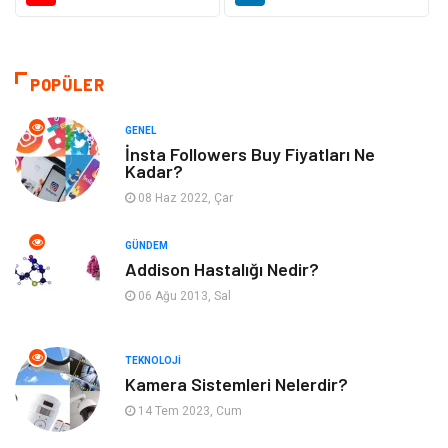
Makine
Şifalı Bitkiler
Otomotiv
Tanıtıcı Reklam
POPÜLER
Giyim
Dekorasyon
GENEL
İnsta Followers Buy Fiyatları Ne
Kadar?
Cilt ve Deri Hastalıkları
Bilgisayar & Yazılım
08 Haz 2022, Çar
Emlak
Ağız ve Diş Sağlığı
GÜNDEM
Addison Hastalığı Nedir?
Organizasyon
Hastalıklar
06 Ağu 2013, Sal
Anne ve Bebek Sağlığı
Alışveriş
TEKNOLOJI
Kadın Hastalıkları
Alternatif Tıp
Kamera Sistemleri Nelerdir?
14 Tem 2023, Cum
Güzellik
Mobilya