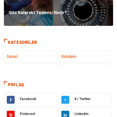
Göz Katarakt Tedavisi Nedir?
KATEGORILER
Genel
Gündem
Teknoloji
Sağlık
Teknoloji & İnternet
Hukuk
PAYLAŞ
Elektrik & Elektronik
Eğitim
Facebook
X / Twitter
X
Gıda
Estetik ve Güzellik
Pinterest
Linkedin