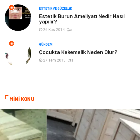
ESTETIK VE GÜZELLIK
Beslenme
Çocuk Gelişimi
Estetik Burun Ameliyatı Nedir Nasıl
yapılır?
Psikolojik Hastalıklar
Tatil
26 Kas 2014, Çar
Kanser
Pratik Sağlık Bilgileri
GÜNDEM
Çocukta Kekemelik Neden Olur?
Diyet
Nöroloji
27 Tem 2013, Cts
Turizm
Genel Kültür
Hamilelik
Tekstil
MİNİ KONU
Göz Hastalıkları
Kısırlık
Bakım
Aksesuar
Sağlık Haberleri
Blogroll