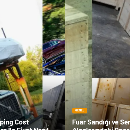
GENEL
pping Cost
Fuar Sandığı ve Se
or İle Fiyat Nasıl
Alanlarındaki Oper