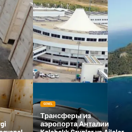
Göz Hastalıkları
Kısırlık
Bakım
Aksesuar
Sağlık Haberleri
Blogroll
Spor Malzemeleri
Hediyelik Eşya
Kültür
Acil ve İlkyardım
GENEL
Трансферы из
rgi
аэропорта Анталии
asyonel
Kalabalık Gruplar ve Aileler