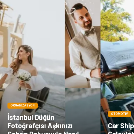
ORGANIZASYON
OTOMOTIV
İstanbul Düğün
Fotoğrafçısı Aşkınızı
Car Shi
Şehrin Dokusuyla Nasıl
Calculat