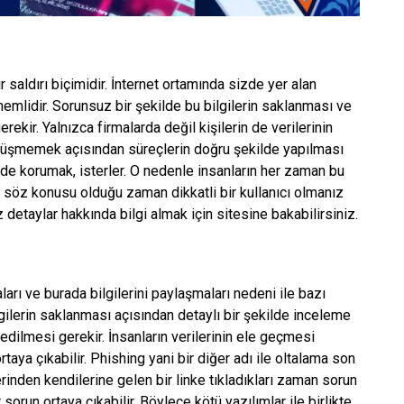
saldırı biçimidir. İnternet ortamında sizde yer alan
emlidir. Sorunsuz bir şekilde bu bilgilerin saklanması ve
ekir. Yalnızca firmalarda değil kişilerin de verilerinin
düşmemek açısından süreçlerin doğru şekilde yapılması
kilde korumak, isterler. O nedenle insanların her zaman bu
 söz konusu olduğu zaman dikkatli bir kullanıcı olmanız
 detaylar hakkında bilgi almak için sitesine bakabilirsiniz.
arı ve burada bilgilerini paylaşmaları nedeni ile bazı
ilgilerin saklanması açısından detaylı bir şekilde inceleme
edilmesi gerekir. İnsanların verilerinin ele geçmesi
ya çıkabilir. Phishing yani bir diğer adı ile oltalama son
erinden kendilerine gelen bir linke tıkladıkları zaman sorun
r sorun ortaya çıkabilir. Böylece kötü yazılımlar ile birlikte