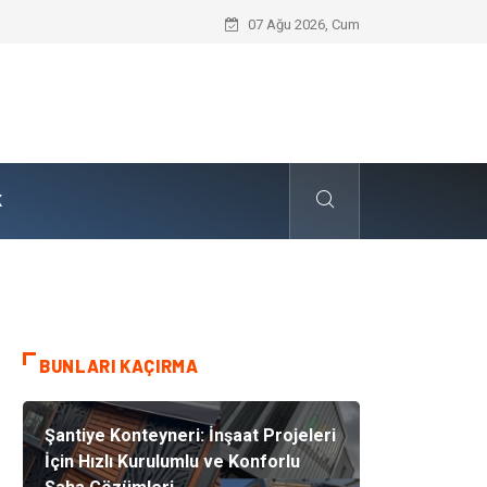
Dalaman Kalkan Transfer: Kişiselleştir
07 Ağu 2026, Cum
K
BUNLARI KAÇIRMA
Şantiye Konteyneri: İnşaat Projeleri
İçin Hızlı Kurulumlu ve Konforlu