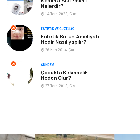
Kamera Sistemleri
Kadın Hastalıkları
Alternatif Tıp
Nelerdir?
14 Tem 2023, Cum
Güzellik
Mobilya
ESTETIK VE GÜZELLIK
Beslenme
Çocuk Gelişimi
Estetik Burun Ameliyatı
Nedir Nasıl yapılır?
Psikolojik
Tatil
26 Kas 2014, Çar
Hastalıklar
GÜNDEM
Çocukta Kekemelik
Kanser
Pratik Sağlık
Neden Olur?
Bilgileri
27 Tem 2013, Cts
Diyet
Nöroloji
Turizm
Genel Kültür
Hamilelik
Tekstil