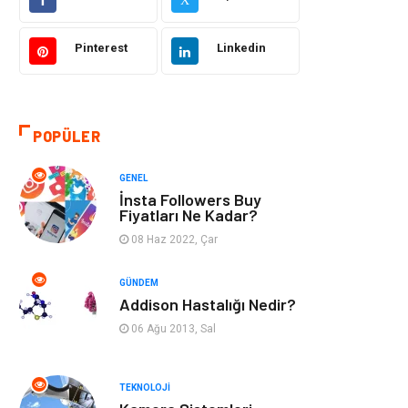
Makine
Şifalı Bitkiler
Pinterest
Linkedin
Otomotiv
Tanıtıcı Reklam
Giyim
Dekorasyon
POPÜLER
Cilt ve Deri
Bilgisayar &
GENEL
Hastalıkları
Yazılım
İnsta Followers Buy
Fiyatları Ne Kadar?
Emlak
Ağız ve Diş
08 Haz 2022, Çar
Sağlığı
GÜNDEM
Organizasyon
Hastalıklar
Addison Hastalığı Nedir?
06 Ağu 2013, Sal
Anne ve Bebek
Alışveriş
Sağlığı
TEKNOLOJI