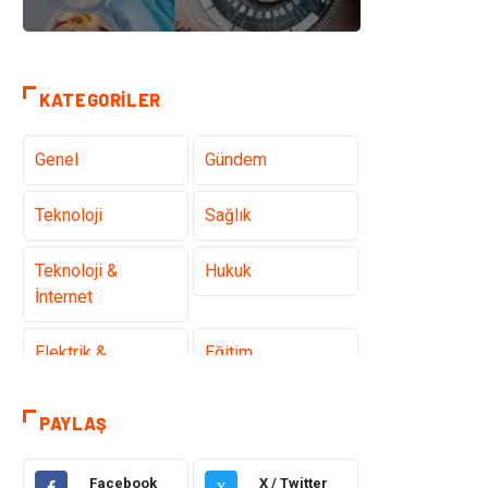
KATEGORILER
Genel
Gündem
Teknoloji
Sağlık
Teknoloji &
Hukuk
İnternet
Elektrik &
Eğitim
Elektronik
PAYLAŞ
Gıda
Estetik ve
Güzellik
Facebook
X / Twitter
X