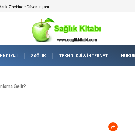
darik Zincirinde Güven İnşası
KNOLOJI
SAĞLIK
TEKNOLOJI & İNTERNET
HUKU
nlama Gelir?