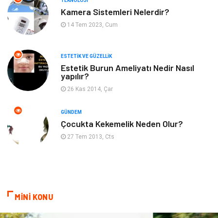
TEKNOLOJI
Kadın Hastalıkları
Alternatif Tıp
Kamera Sistemleri Nelerdir?
14 Tem 2023, Cum
Güzellik
Mobilya
ESTETIK VE GÜZELLIK
Beslenme
Çocuk Gelişimi
Estetik Burun Ameliyatı Nedir Nasıl
yapılır?
Psikolojik Hastalıklar
Tatil
26 Kas 2014, Çar
Kanser
Pratik Sağlık Bilgileri
GÜNDEM
Çocukta Kekemelik Neden Olur?
Diyet
Nöroloji
27 Tem 2013, Cts
Turizm
Genel Kültür
Hamilelik
Tekstil
MİNİ KONU
Göz Hastalıkları
Kısırlık