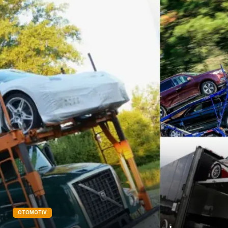
Bakım
Aksesuar
Sağlık Haberleri
Blogroll
Spor Malzemeleri
Hediyelik Eşya
Kültür
Acil ve İlkyardım
OTOMOTIV