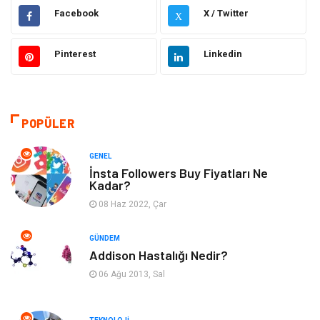
Elektrik & Elektronik
Eğitim
Facebook
X / Twitter
X
Gıda
Estetik ve Güzellik
Pinterest
Linkedin
Makine
Şifalı Bitkiler
Otomotiv
Tanıtıcı Reklam
POPÜLER
Giyim
Dekorasyon
GENEL
İnsta Followers Buy Fiyatları Ne
Kadar?
Cilt ve Deri Hastalıkları
Bilgisayar & Yazılım
08 Haz 2022, Çar
Emlak
Ağız ve Diş Sağlığı
GÜNDEM
Addison Hastalığı Nedir?
Organizasyon
Hastalıklar
06 Ağu 2013, Sal
Anne ve Bebek Sağlığı
Alışveriş