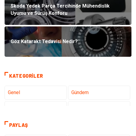
Skoda Yedek Parça Tercihinde Mühendislik
Uyumu ve Sürüş Konforu
Göz Katarakt Tedavisi Nedir?
KATEGORILER
Genel
Gündem
Teknoloji
Sağlık
Teknoloji & İnternet
Hukuk
PAYLAŞ